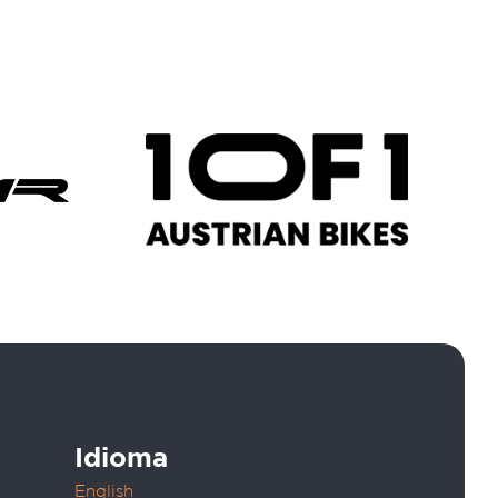
Llámanos:
+34 928 147 086
Idioma
English