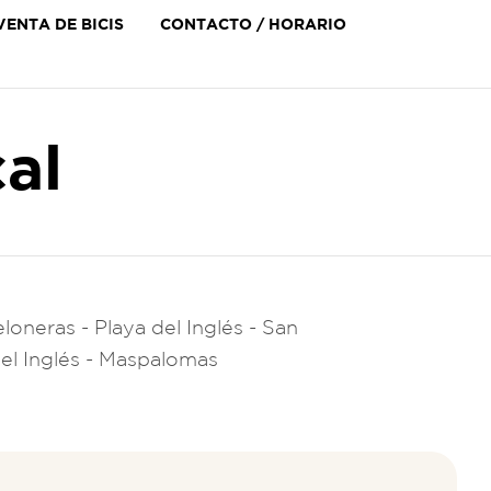
Skip
VENTA DE BICIS
CONTACTO / HORARIO
to
content
cal
oneras - Playa del Inglés - San
del Inglés - Maspalomas