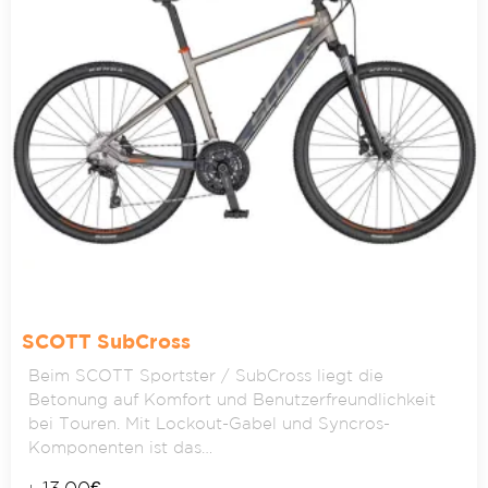
SCOTT SubCross
Beim SCOTT Sportster / SubCross liegt die
Betonung auf Komfort und Benutzerfreundlichkeit
bei Touren. Mit Lockout-Gabel und Syncros-
Komponenten ist das…
13,00
€