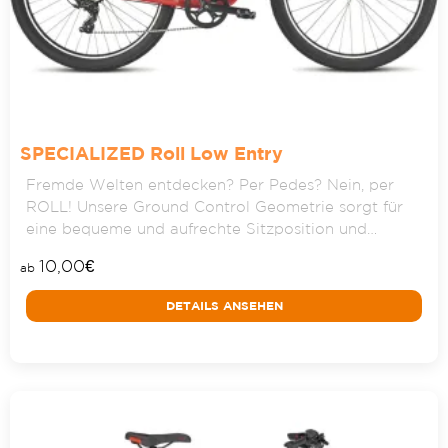
SPECIALIZED Roll Low Entry
Fremde Welten entdecken? Per Pedes? Nein, per
ROLL! Unsere Ground Control Geometrie sorgt für
eine bequeme und aufrechte Sitzposition und…
10,00
€
ab
DETAILS ANSEHEN