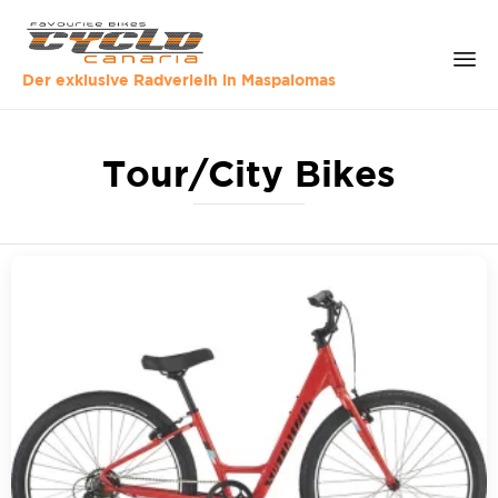
Der exklusive Radverleih in Maspalomas
Sk
to
Tour/City Bikes
co