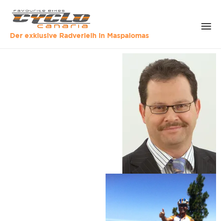
Der exklusive Radverleih in Maspalomas
Sk
to
co