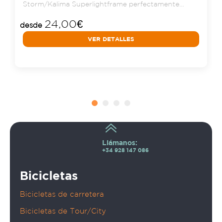
Storm/Kalima Superlightframe perfectamente
combina…
24,00
€
desde
VER DETALLES
Llámanos:
+34 928 147 086
Bicicletas
Bicicletas de carretera
Bicicletas de Tour/City