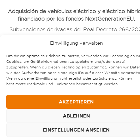
Adquisición de vehículos eléctrico y eléctrico híbri
financiado por los fondos NextGenerationEU.
Subvenciones derivadas del Real Decreto 266/20
de 13 de Abril por el que se regulan los programa
Einwilligung verwalten
incentivos ligados a la movilidad eléctrica MOVES I
en el marco del Plan de Recuperación,
Um dir ein optimales Erlebnis zu bieten, verwenden wir Technologien w
Transformación y Resiliencia.
Cookies, um Geräteinformationen zu speichern und/oder darauf
zuzugreifen. Wenn du diesen Technologien zustimmst, können wir Date
Tramitada subvención para la adquisición de vehícu
wie das Surfverhalten oder eindeutige IDs auf dieser Website verarbeite
eléctrico y eléctrico híbrido.
Wenn du deine Einwilligung nicht erteilst oder zurückziehst, können
bestimmte Merkmale und Funktionen beeinträchtigt werden.
AKZEPTIEREN
ABLEHNEN
EINSTELLUNGEN ANSEHEN