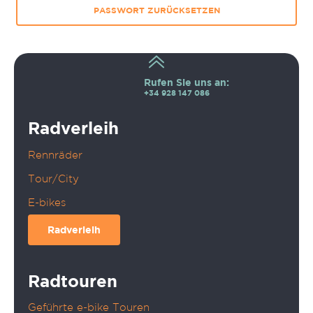
PASSWORT ZURÜCKSETZEN
Rufen Sie uns an:
+34 928 147 086
Radverleih
Rennräder
Tour/City
E-bikes
Radverleih
Radtouren
Geführte e-bike Touren