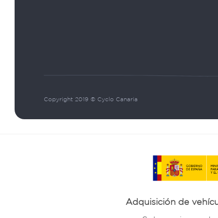
Tour/City
Individu
E-bikes
Radtour
Radverleih
Tour
Copyright 2019 © Cyclo Canaria
Adquisición de vehícu