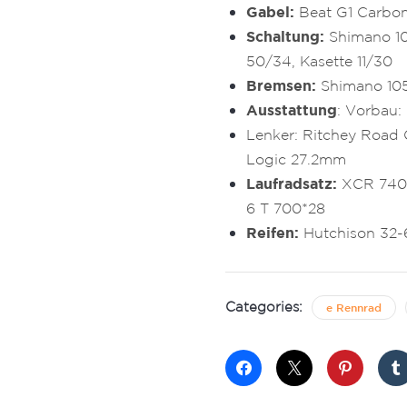
Gabel:
Beat G1 Carbo
Schaltung:
Shimano 10
50/34, Kasette 11/30
Bremsen:
Shimano 105
Ausstattung
:
Vorbau: 
Lenker
: Ritchey Road 
Logic 27.2mm
Laufradsatz:
XCR 74
6 T 700*28
Reifen:
Hutchison
32-
Categories:
e Rennrad