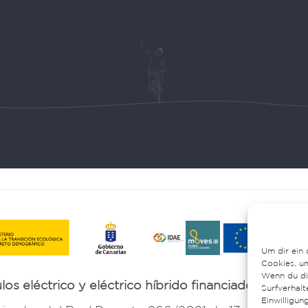
elle geführte Touren
Datenschutz
en
Cookie-Richtlinie (EU)
Über uns
en entdecken
Mietbedingungen
Um dir ein 
Cookies, u
Wenn du di
los eléctrico y eléctrico híbrido financiado por lo
Surfverhalt
Einwilligun