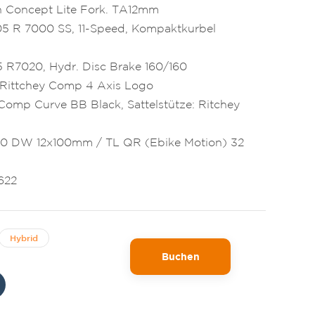
n Concept Lite Fork. TA12mm
5 R 7000 SS, 11-Speed, Kompaktkurbel
 R7020, Hydr. Disc Brake 160/160
Rittchey Comp 4 Axis Logo
Comp Curve BB Black, Sattelstütze: Ritchey
00 DW
12x100mm / TL QR (Ebike Motion) 32
622
Hybrid
Buchen