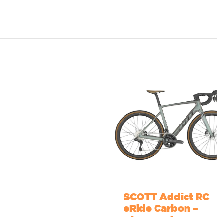
SCOTT Addict RC
eRide Carbon –