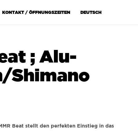
Skip
KONTAKT / ÖFFNUNGSZEITEN
DEUTSCH
to
content
at ; Alu-
n/Shimano
 MMR Beat stellt den perfekten Einstieg in das