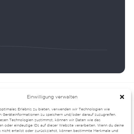
Deutsch
Español
Einwilligung verwalten
optimales Erlebnis zu bieten, verwenden wir Technologien wie
m Geräteinformationen zu speichern und/oder darauf zuzugreifen.
esen Technologien zustimmst, können wir Daten wie das
s fondos NextGenerationEU.
en oder eindeutige IDs auf dieser Website verarbeiten. Wenn du deine
g nicht erteilst oder zurückziehst, können bestimmte Merkmale und