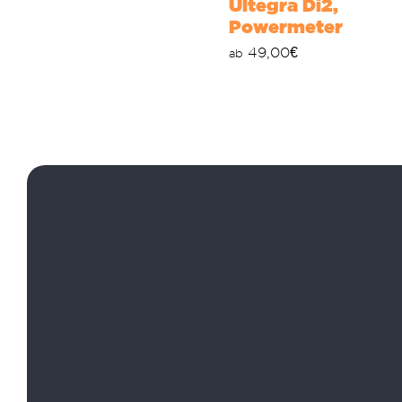
Ultegra Di2,
Powermeter
49,00
€
ab
Radverleih
Radt
Rennräder
Geführte