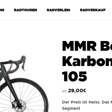
NS
RADTOUREN
RADVERLEIH
RADVERKAUF
MMR Be
Karbo
105
29,00
€
ab
Der Preis ist Heiss: Das
Segment