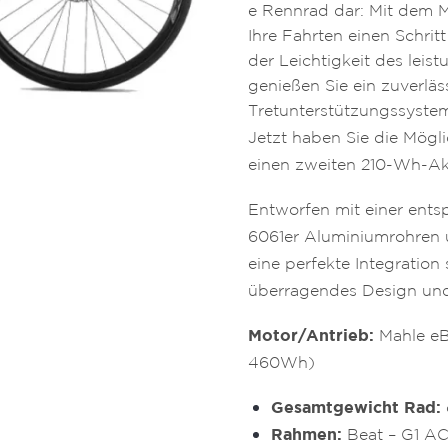
e Rennrad dar: Mit dem
Ihre Fahrten einen Schrit
der Leichtigkeit des leis
genießen Sie ein zuverläss
Tretunterstützungssyste
Jetzt haben Sie die Mögli
einen zweiten 210-Wh-Akk
Entworfen mit einer ents
6061er Aluminiumrohren 
eine perfekte Integration
überragendes Design und
Motor/Antrieb:
Mahle eB
460Wh)
Gesamtgewicht Rad:
Rahmen:
Beat – G1 AC