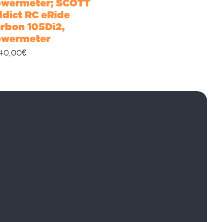
wermeter; SCOTT
dict RC eRide
rbon 105Di2,
owermeter
40,00
€
Rufen Sie uns an:
+34 928 147 086
Sprachen
English