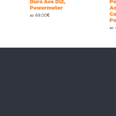
Dura Ace Di2,
Po
Powermeter
Ad
Ca
69,00
€
ab
P
ab
ouren
Rechtliche Infos
 e-bike Touren
Impressum