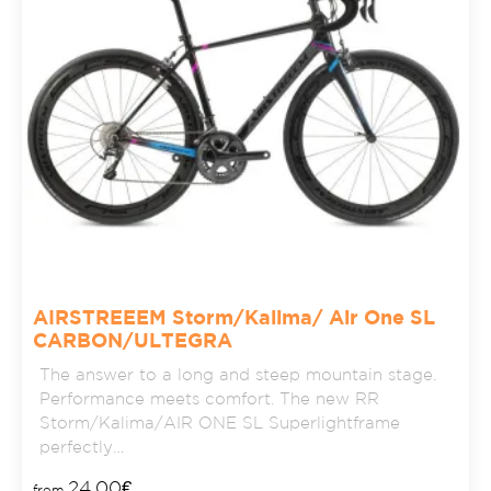
AIRSTREEEM Storm/Kalima/ Air One SL
CARBON/ULTEGRA
The answer to a long and steep mountain stage.
Performance meets comfort. The new RR
Storm/Kalima/AIR ONE SL Superlightframe
perfectly…
24,00
€
from