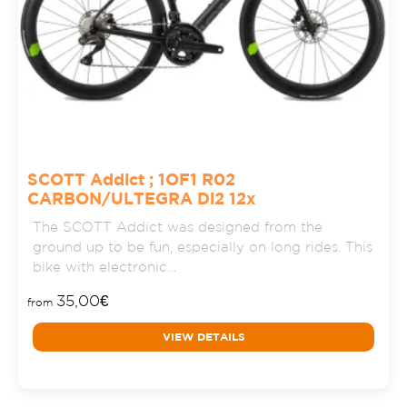
SCOTT Addict ; 1OF1 R02
CARBON/ULTEGRA Di2 12x
The SCOTT Addict was designed from the
ground up to be fun, especially on long rides. This
bike with electronic…
35,00
€
from
VIEW DETAILS