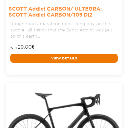
SCOTT Addict CARBON/ ULTEGRA;
SCOTT Addict CARBON/105 Di2
Rough roads, marathon races, long days in the
saddle- all things that the Scott Addict was put
on this earth…
29,00
€
from
VIEW DETAILS